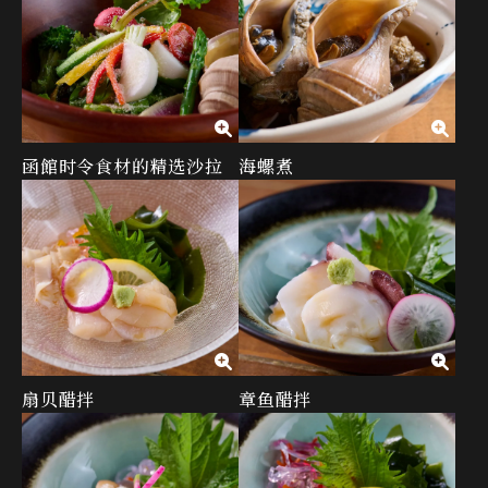
函館时令食材的精选沙拉
海螺煮
扇贝醋拌
章鱼醋拌