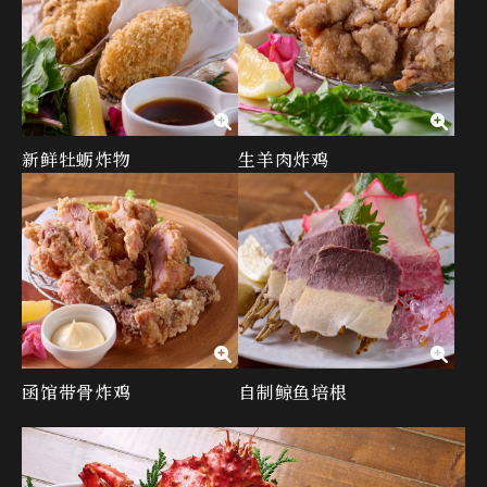
新鲜牡蛎炸物
生羊肉炸鸡
函馆带骨炸鸡
自制鲸鱼培根