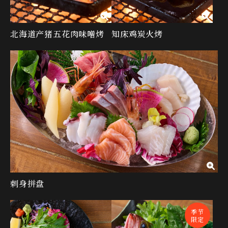
北海道产猪五花肉味噌烤
知床鸡炭火烤
刺身拼盘
季节
限定