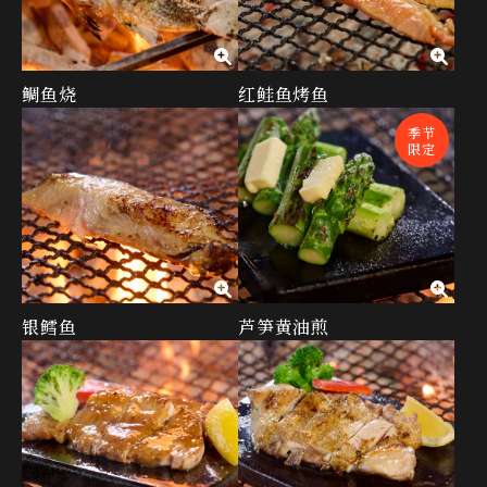
鲷鱼烧
红鲑鱼烤鱼
季节
限定
银鳕鱼
芦笋黄油煎