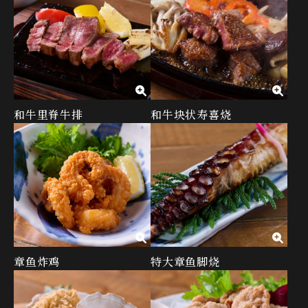
和牛里脊牛排
和牛块状寿喜烧
章鱼炸鸡
特大章鱼脚烧