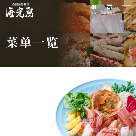
日文
店铺信息
菜单一览
菜
单
一
览