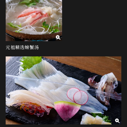
元祖精选螃蟹汤