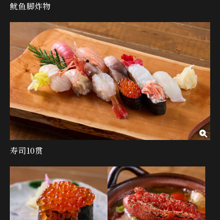
鱿鱼脚炸物
寿司10贯