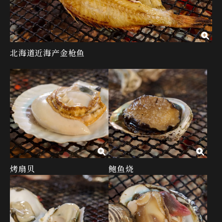
北海道近海产金枪鱼
烤扇贝
鲍鱼烧