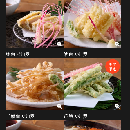
鲍鱼天妇罗
鱿鱼天妇罗
季节
限定
干鱿鱼天妇罗
芦笋天妇罗