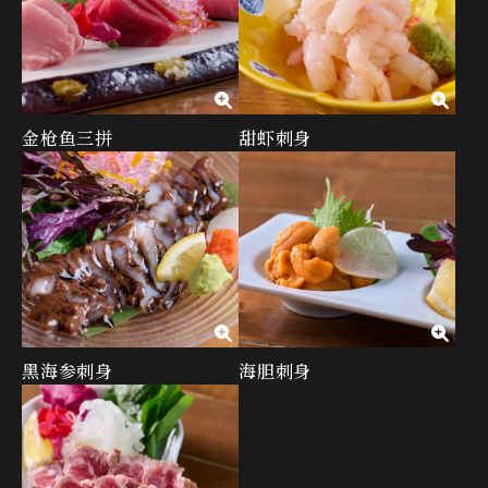
金枪鱼三拼
甜虾刺身
黑海参刺身
海胆刺身