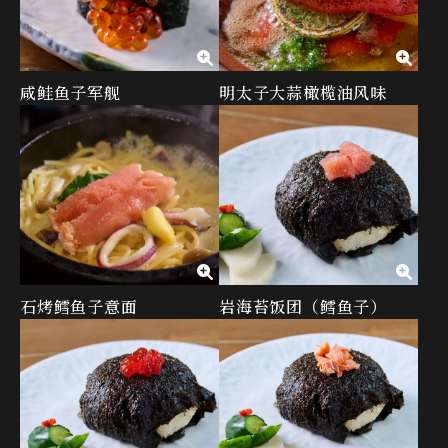
咸鲑鱼子军舰
明太子大蒜橄榄油风味
石烤鳕鱼子意面
岩海苔饭团（鳕鱼子）