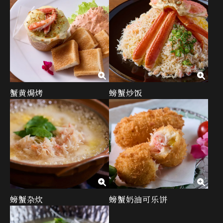
蟹黄焗烤
螃蟹炒饭
螃蟹杂炊
螃蟹奶油可乐饼