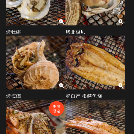
烤牡蛎
烤北极贝
烤海螺
罗白产 根鳕鱼烧
季节
限定