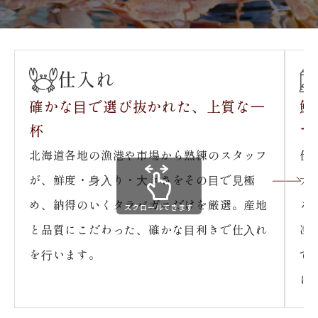
仕入れ
確かな⽬で選び抜かれた、
上質な⼀
鮮
杯
す
北海道各地の漁港や市場から熟練のスタッフ
仕
が、鮮度・⾝⼊り・⼤きさをその⽬で⾒極
大
め、納得のいくタラバガニだけを厳選。産地
る
スクロールできます
と品質にこだわった、確かな⽬利きで仕⼊れ
凍
を⾏います。
で
に