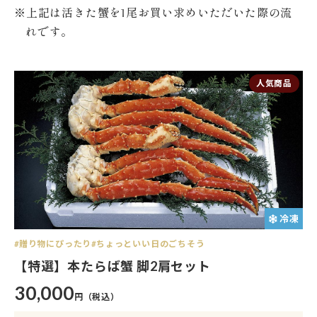
※上記は活きた蟹を1尾お買い求めいただいた際の流
れです。
人気商品
冷凍
贈り物にぴったり
ちょっといい日のごちそう
【特選】本たらば蟹 脚2肩セット
30,000
円（税込）