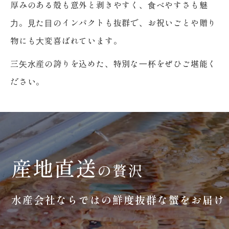
厚みのある殻も意外と剥きやすく、⾷べやすさも魅
⼒。
⾒た⽬のインパクトも抜群で、お祝いごとや贈り
物にも⼤変喜ばれています。
三⽮⽔産の誇りを込めた、特別な⼀杯をぜひご堪能く
ださい。
産地直送
の贅沢
水産会社ならではの
鮮度抜群な蟹をお届け