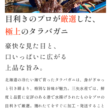
目利きのプロが
厳選
した、
極上
のタラバガニ
豪快な⾒た目と、
口いっぱいに広がる
上品な旨み。
北海道の冷たい海で育ったタラバガニは、⾝がぎゅっ
と引き締まり、格別な旨味が魅⼒。
三⽮⽔産では、鮮
度と品質に定評のある港で⽔揚げされたものをプロの
⽬利きで厳選。
獲れたてをすぐに加⼯・発送すること