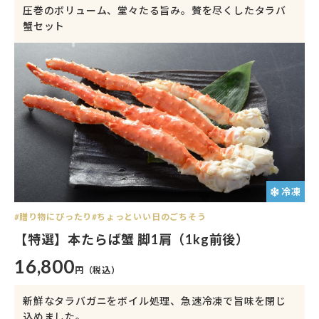
圧巻のボリューム、堂々たる旨み。贅を尽くしたタラバ
蟹セット
冷凍
贈り物にぴったり
ちょっといい日のごちそう
【特選】本たらば蟹 脚1肩（1kg前後）
16,800
円（税込）
新鮮なタラバガニをボイル処理、急速冷凍で旨味を閉じ
込めました。